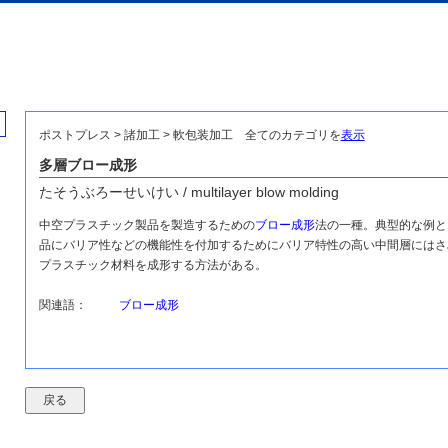
ポストプレス > 諸加工 > 軟包装加工
全てのカテゴリを
表示
多層ブロー成形
たそうぶろーせいけい / multilayer blow molding
中空プラスチック製品を製造するための
ブロー成形
法の一種。典型的な例と
品にバリア性などの機能性を付加するためにバリア特性の高い中間層にはさ
プラスチック材料を成形する方法がある。
関連語：
ブロー成形