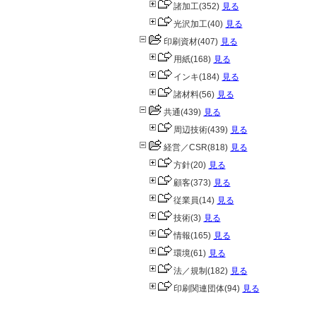
諸加工
(352)
見る
光沢加工
(40)
見る
印刷資材
(407)
見る
用紙
(168)
見る
インキ
(184)
見る
諸材料
(56)
見る
共通
(439)
見る
周辺技術
(439)
見る
経営／CSR
(818)
見る
方針
(20)
見る
顧客
(373)
見る
従業員
(14)
見る
技術
(3)
見る
情報
(165)
見る
環境
(61)
見る
法／規制
(182)
見る
印刷関連団体
(94)
見る