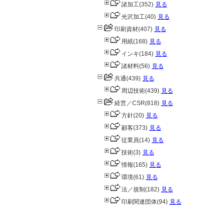
諸加工
(352)
見る
光沢加工
(40)
見る
印刷資材
(407)
見る
用紙
(168)
見る
インキ
(184)
見る
諸材料
(56)
見る
共通
(439)
見る
周辺技術
(439)
見る
経営／CSR
(818)
見る
方針
(20)
見る
顧客
(373)
見る
従業員
(14)
見る
技術
(3)
見る
情報
(165)
見る
環境
(61)
見る
法／規制
(182)
見る
印刷関連団体
(94)
見る