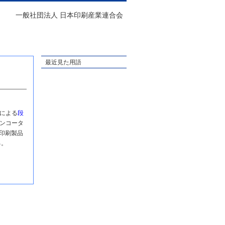
一般社団法人 日本印刷産業連合会
最近見た用語
による
段
ンコータ
印刷製品
る。