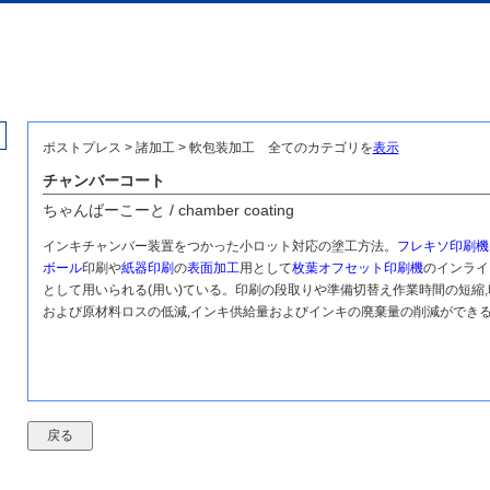
ポストプレス > 諸加工 > 軟包装加工
全てのカテゴリを
表示
チャンバーコート
ちゃんばーこーと / chamber coating
インキチャンバー装置をつかった小ロット対応の塗工方法。
フレキソ印刷機
ボール
印刷や
紙器印刷
の
表面加工
用として
枚葉オフセット印刷機
のインライ
として用いられる(用い)ている。印刷の段取りや準備切替え作業時間の短縮,
および原材料ロスの低減,インキ供給量およびインキの廃棄量の削減ができ