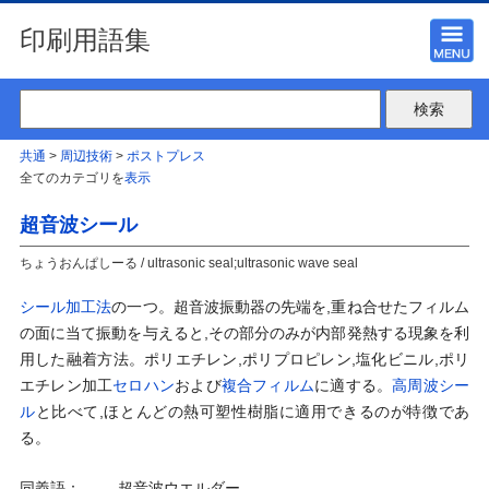
印刷用語集
共通
>
周辺技術
>
ポストプレス
全てのカテゴリを
表示
超音波シール
ちょうおんぱしーる / ultrasonic seal;ultrasonic wave seal
シール加工法
の一つ。超音波振動器の先端を,重ね合せたフィルム
の面に当て振動を与えると,その部分のみが内部発熱する現象を利
用した融着方法。ポリエチレン,ポリプロピレン,塩化ビニル,ポリ
エチレン加工
セロハン
および
複合フィルム
に適する。
高周波シー
ル
と比べて,ほとんどの熱可塑性樹脂に適用できるのが特徴であ
る。
同義語：
超音波ウエルダー