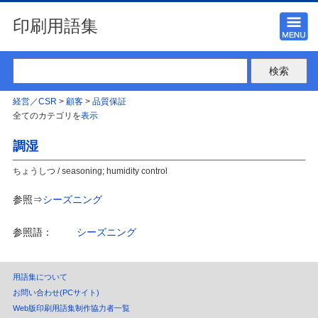
印刷用語集
経営／CSR
>
顧客
>
品質保証
全てのカテゴリを
表示
調湿
ちょうしつ / seasoning; humidity control
参照⇒
シーズニング
参照語：
シーズニング
用語集について
お問い合わせ(PCサイト)
Web版印刷用語集制作協力者一覧