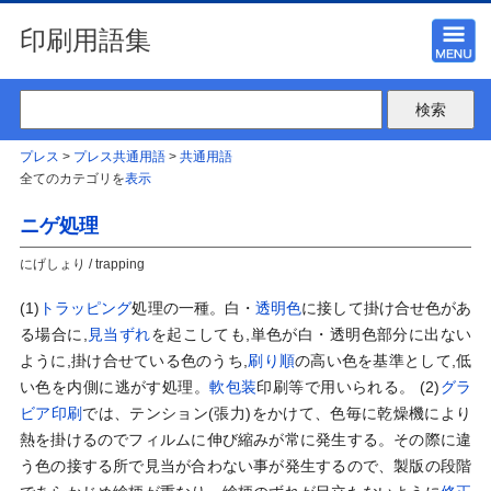
印刷用語集
プレス
>
プレス共通用語
>
共通用語
全てのカテゴリを
表示
ニゲ処理
にげしょり / trapping
(1)
トラッピング
処理の一種。白・
透明色
に接して掛け合せ色があ
る場合に,
見当ずれ
を起こしても,単色が白・透明色部分に出ない
ように,掛け合せている色のうち,
刷り順
の高い色を基準として,低
い色を内側に逃がす処理。
軟包装
印刷等で用いられる。 (2)
グラ
ビア印刷
では、テンション(張力)をかけて、色毎に乾燥機により
熱を掛けるのでフィルムに伸び縮みが常に発生する。その際に違
う色の接する所で見当が合わない事が発生するので、製版の段階