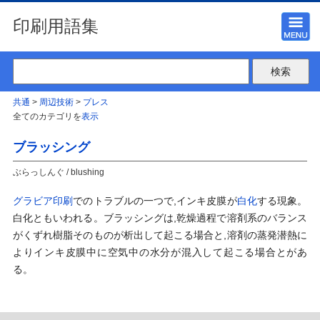
印刷用語集
共通
>
周辺技術
>
プレス
全てのカテゴリを
表示
ブラッシング
ぶらっしんぐ / blushing
グラビア印刷
でのトラブルの一つで,インキ皮膜が
白化
する現象。
白化ともいわれる。ブラッシングは,乾燥過程で溶剤系のバランス
がくずれ樹脂そのものが析出して起こる場合と,溶剤の蒸発潜熱に
よりインキ皮膜中に空気中の水分が混入して起こる場合とがあ
る。