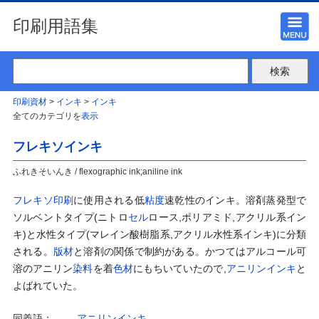
印刷用語集
印刷資材
>
インキ
>
インキ
全てのカテゴリを
表示
フレキソインキ
ふれきそいんき / flexographic ink;aniline ink
フレキソ印刷
に使用される低
粘度
速乾性のインキ。溶剤蒸発型で
ソルベントタイプ(ニトロ
セル
ロース,ポリアミド,アクリル系イン
キ)と水性タイプ(マレイン酸樹脂系,アクリル水性系インキ)に分類
される。
版材
と溶剤の関係で制約がある。かつてはアルコール可
溶のアニリン
染料
を着
色材
にもちいていたので,
アニリンインキ
と
よばれていた。
同義語：
アニリンインキ