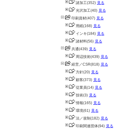
諸加工
(352)
見る
光沢加工
(40)
見る
印刷資材
(407)
見る
用紙
(168)
見る
インキ
(184)
見る
諸材料
(56)
見る
共通
(439)
見る
周辺技術
(439)
見る
経営／CSR
(818)
見る
方針
(20)
見る
顧客
(373)
見る
従業員
(14)
見る
技術
(3)
見る
情報
(165)
見る
環境
(61)
見る
法／規制
(182)
見る
印刷関連団体
(94)
見る