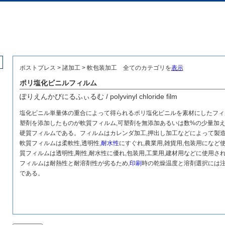
ポストプレス > 諸加工 > 軟包装加工
全てのカテゴリを
表示
ポリ塩化ビニルフィルム
ぽりえんかびにるふぃるむ / polyvinyl chloride film
塩化ビニル単量体の重合によって得られるポリ塩化ビニルを素材にしたフィ
塑剤を添加したものが軟質フィルム,可塑剤を無添加あるいは数%の少量加
硬質フィルムである。フィルムはカレンダ加工,押出し加工などによって製
軟質フィルムは柔軟性,透明性,
耐水性
にすぐれ,農業用,雑貨用,包装用になど使
質フィルムは透明性,剛性,耐水性に優れ,包装用,工業用,建材用などに使用さ
フィルムは耐熱性と耐溶剤性が劣るため,
印刷
時の乾燥温度と溶剤選択には
である。