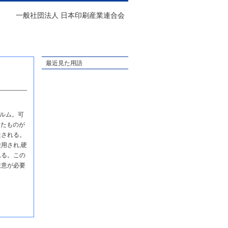
一般社団法人 日本印刷産業連合会
最近見た用語
ルム。可
えたものが
造される。
用され,硬
れる。この
注意が必要