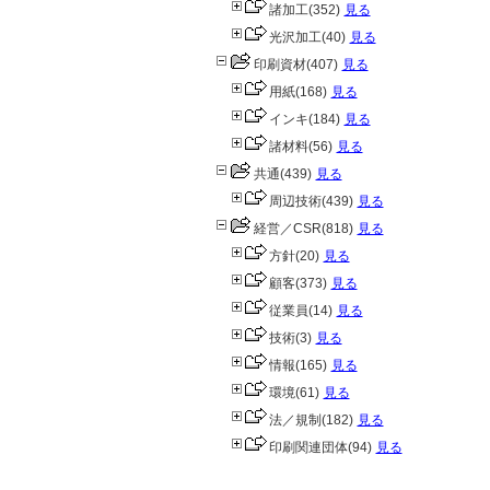
諸加工
(352)
見る
光沢加工
(40)
見る
印刷資材
(407)
見る
用紙
(168)
見る
インキ
(184)
見る
諸材料
(56)
見る
共通
(439)
見る
周辺技術
(439)
見る
経営／CSR
(818)
見る
方針
(20)
見る
顧客
(373)
見る
従業員
(14)
見る
技術
(3)
見る
情報
(165)
見る
環境
(61)
見る
法／規制
(182)
見る
印刷関連団体
(94)
見る