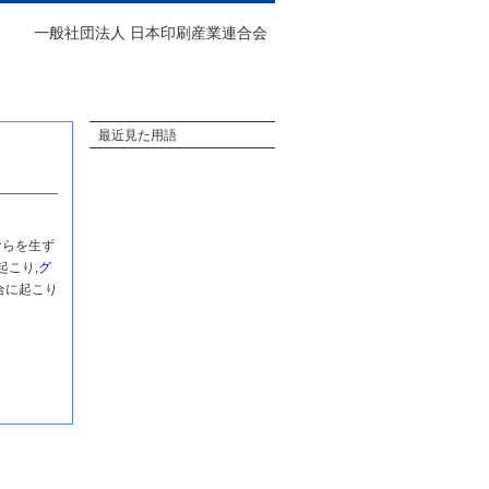
一般社団法人 日本印刷産業連合会
最近見た用語
むらを生ず
起こり,
グ
合に起こり