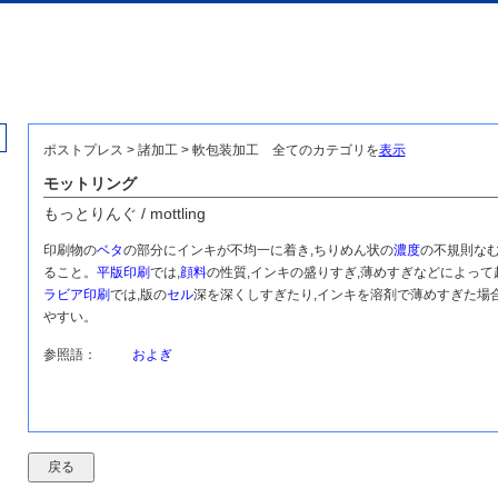
ポストプレス > 諸加工 > 軟包装加工
全てのカテゴリを
表示
モットリング
もっとりんぐ / mottling
印刷物の
ベタ
の部分にインキが不均一に着き,ちりめん状の
濃度
の不規則な
ること。
平版印刷
では,
顔料
の性質,インキの盛りすぎ,薄めすぎなどによって
ラビア印刷
では,版の
セル
深を深くしすぎたり,インキを溶剤で薄めすぎた場
やすい。
参照語：
およぎ