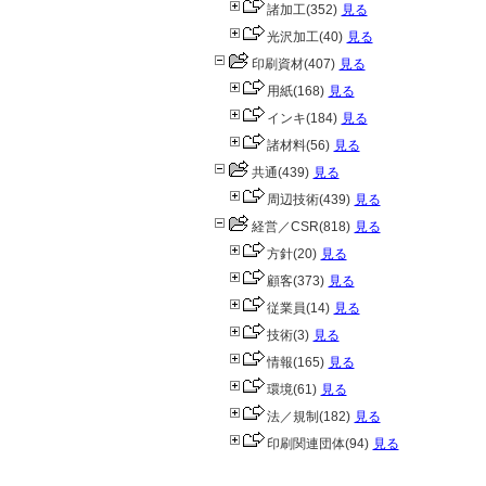
諸加工
(352)
見る
光沢加工
(40)
見る
印刷資材
(407)
見る
用紙
(168)
見る
インキ
(184)
見る
諸材料
(56)
見る
共通
(439)
見る
周辺技術
(439)
見る
経営／CSR
(818)
見る
方針
(20)
見る
顧客
(373)
見る
従業員
(14)
見る
技術
(3)
見る
情報
(165)
見る
環境
(61)
見る
法／規制
(182)
見る
印刷関連団体
(94)
見る