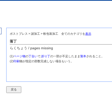
ポストプレス > 諸加工 > 軟包装加工
全てのカテゴリを
表示
落丁
らくちょう / pages missing
(1)
ページ物
の
丁合い
で,
折り丁
の一部が不足したまま
製本
されること。
(2)
印刷
物が指定の部数完成しない場合もいう。