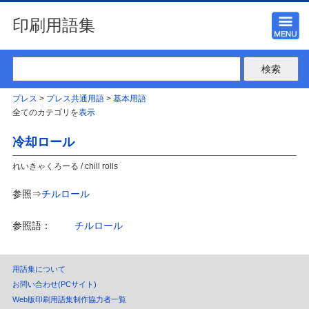
印刷用語集
プレス
>
プレス共通用語
>
基本用語
全てのカテゴリを
表示
冷却ロール
れいきゃくろーる / chill rolls
参照⇒
チルロール
参照語：
チルロール
用語集について
お問い合わせ(PCサイト)
Web版印刷用語集制作協力者一覧