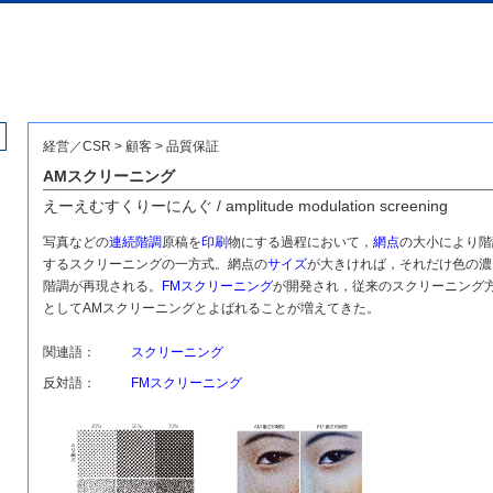
経営／CSR > 顧客 > 品質保証
AMスクリーニング
えーえむすくりーにんぐ / amplitude modulation screening
写真などの
連続階調
原稿を
印刷
物にする過程において，
網点
の大小により階
するスクリーニングの一方式。網点の
サイズ
が大きければ，それだけ色の濃
階調が再現される。
FMスクリーニング
が開発され，従来のスクリーニング
としてAMスクリーニングとよばれることが増えてきた。
関連語：
スクリーニング
反対語：
FMスクリーニング