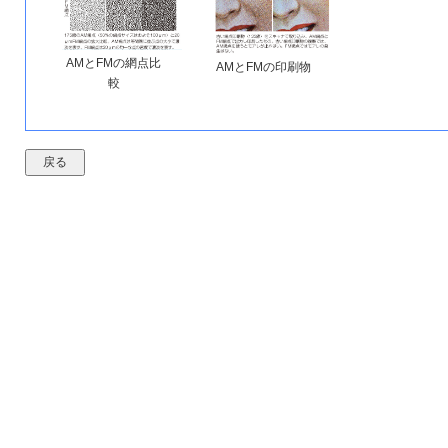
AMとFMの網点比
AMとFMの印刷物
較