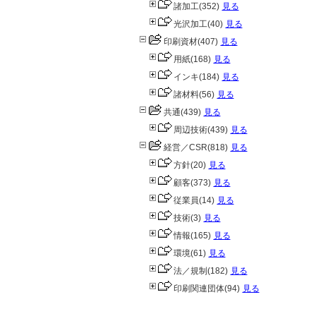
諸加工
(352)
見る
光沢加工
(40)
見る
印刷資材
(407)
見る
用紙
(168)
見る
インキ
(184)
見る
諸材料
(56)
見る
共通
(439)
見る
周辺技術
(439)
見る
経営／CSR
(818)
見る
方針
(20)
見る
顧客
(373)
見る
従業員
(14)
見る
技術
(3)
見る
情報
(165)
見る
環境
(61)
見る
法／規制
(182)
見る
印刷関連団体
(94)
見る