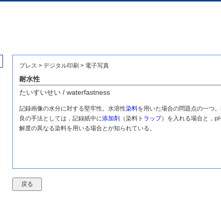
プレス > デジタル印刷 > 電子写真
耐水性
たいすいせい / waterfastness
記録画像の水分に対する堅牢性。水溶性
染料
を用いた場合の問題点の一つ。
良の手法としては，記録紙中に
添加剤
（染料ト
ラップ
）を入れる場合と，p
解度の異なる染料を用いる場合とが知られている。