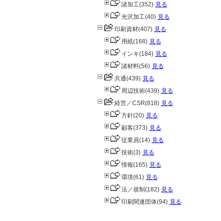
諸加工
(352)
見る
光沢加工
(40)
見る
印刷資材
(407)
見る
用紙
(168)
見る
インキ
(184)
見る
諸材料
(56)
見る
共通
(439)
見る
周辺技術
(439)
見る
経営／CSR
(818)
見る
方針
(20)
見る
顧客
(373)
見る
従業員
(14)
見る
技術
(3)
見る
情報
(165)
見る
環境
(61)
見る
法／規制
(182)
見る
印刷関連団体
(94)
見る