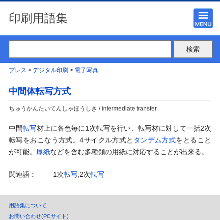
印刷用語集
プレス
>
デジタル印刷
>
電子写真
中間体転写方式
ちゅうかんたいてんしゃほうしき / intermediate transfer
中間
転写
材上に各色毎に1次転写を行い、転写材に対して一括2次
転写をおこなう方式。4サイクル方式と
タンデム方式
をとること
が可能。
厚紙
などを含む多種類の用紙に対応することが出来る。
関連語：
1次
転写
,2次
転写
用語集について
お問い合わせ(PCサイト)