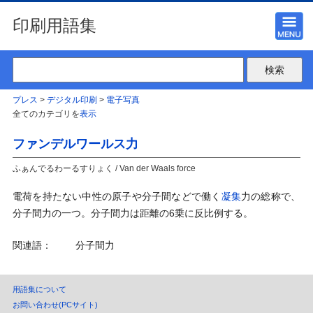
印刷用語集
プレス
>
デジタル印刷
>
電子写真
全てのカテゴリを
表示
ファンデルワールス力
ふぁんでるわーるすりょく / Van der Waals force
電荷を持たない中性の原子や分子間などで働く
凝集
力の総称で、
分子間力の一つ。分子間力は距離の6乗に反比例する。
関連語：
分子間力
用語集について
お問い合わせ(PCサイト)