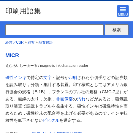
印刷用語集
経営／CSR
>
顧客
>
品質保証
MICR
えむあいしーあーる / magnetic ink character reader
磁性インキ
で特定の
文字
・記号が
印刷
された小切手などの証券類
を読み取り，分類・集計する装置。印字様式としてはアメリカ銀
行協会の規格（E-1B），フランスのブル社の規格（CMC-7型）が
ある。画線の太り，欠損，
非画像部
の
汚れ
などがあると，磁気読
取り装置で誤読トラブルを発生する。磁性インキは磁性特性を高
めるため，磁性粉末の配合率を上げる必要があるので，インキ転
移性を低下させない
ビヒクル
を選定する。