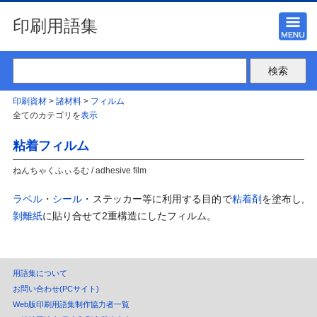
印刷用語集
印刷資材
>
諸材料
>
フィルム
全てのカテゴリを
表示
粘着フィルム
ねんちゃくふぃるむ / adhesive film
ラベル
・
シール
・ステッカー等に利用する目的で
粘着剤
を塗布し,
剝離紙
に貼り合せて2重構造にしたフィルム。
用語集について
お問い合わせ(PCサイト)
Web版印刷用語集制作協力者一覧