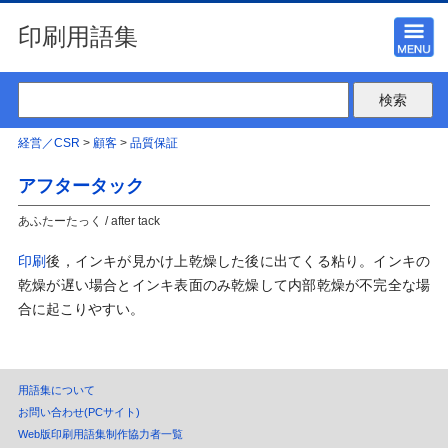
印刷用語集
経営／CSR
>
顧客
>
品質保証
アフタータック
あふたーたっく / after tack
印刷
後，インキが見かけ上乾燥した後に出てくる粘り。インキの
乾燥が遅い場合とインキ表面のみ乾燥して内部乾燥が不完全な場
合に起こりやすい。
用語集について
お問い合わせ(PCサイト)
Web版印刷用語集制作協力者一覧