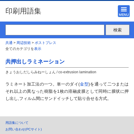
印刷用語集
共通
>
周辺技術
>
ポストプレス
全てのカテゴリを
表示
共押出しラミネーション
きょうおしだしらみねーしょん / co-extrusion lamination
ラミネート加工法の一つ。単一のダイ(
金型
)を通って二つまたは
それ以上の異なった樹脂を1枚の溶融皮膜として同時に膜状に押
し出し,フィルム間にサンドイッチして貼り合せる方式。
用語集について
お問い合わせ(PCサイト)