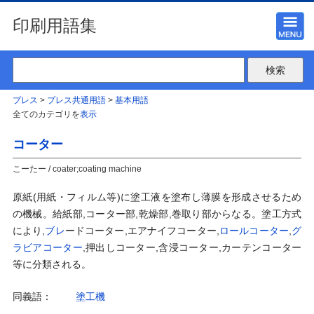
印刷用語集
プレス
>
プレス共通用語
>
基本用語
全てのカテゴリを
表示
コーター
こーたー / coater;coating machine
原紙(用紙・フィルム等)に塗工液を塗布し薄膜を形成させるため
の機械。給紙部,コーター部,乾燥部,巻取り部からなる。塗工方式
により,
ブレ
ードコーター,エアナイフコーター,
ロールコーター
,
グ
ラビアコーター
,押出しコーター,含浸コーター,カーテンコーター
等に分類される。
同義語：
塗工機