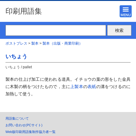
印刷用語集
ポストプレス
>
製本
>
製本（出版・商業印刷）
いちょう
いちょう / pallet
製本の仕上げ加工に使われる道具。イチョウの葉の形をした金具
に木製の柄をつけたもので，主に
上製本
の
表紙
の溝をつけるのに
加熱して使う。
用語集について
お問い合わせ(PCサイト)
Web版印刷用語集制作協力者一覧