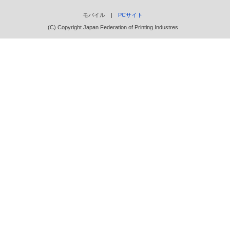
モバイル |
PCサイト
(C) Copyright Japan Federation of Printing Industres