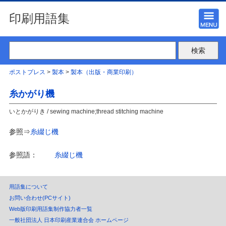
印刷用語集
ポストプレス
>
製本
>
製本（出版・商業印刷）
糸かがり機
いとかがりき / sewing machine;thread stitching machine
参照⇒
糸綴じ機
参照語：
糸綴じ機
用語集について
お問い合わせ(PCサイト)
Web版印刷用語集制作協力者一覧
一般社団法人 日本印刷産業連合会 ホームページ