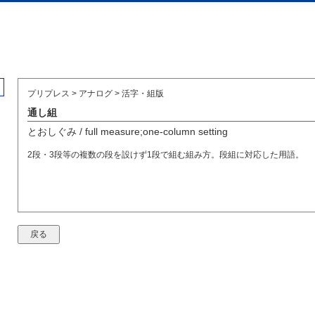
プリプレス > アナログ > 活字・組版
通し組
とおしぐみ / full measure;one-column setting
2段・3段等の複数の段を設けず1段で組む組み方。段組に対応した用語。