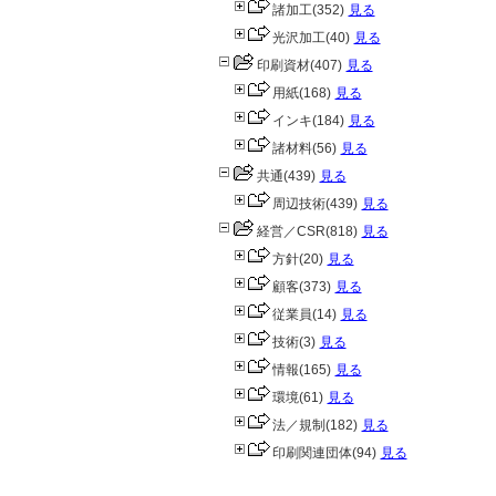
諸加工
(352)
見る
光沢加工
(40)
見る
印刷資材
(407)
見る
用紙
(168)
見る
インキ
(184)
見る
諸材料
(56)
見る
共通
(439)
見る
周辺技術
(439)
見る
経営／CSR
(818)
見る
方針
(20)
見る
顧客
(373)
見る
従業員
(14)
見る
技術
(3)
見る
情報
(165)
見る
環境
(61)
見る
法／規制
(182)
見る
印刷関連団体
(94)
見る