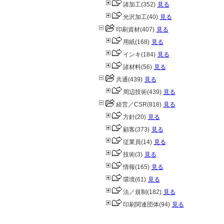
諸加工
(352)
見る
光沢加工
(40)
見る
印刷資材
(407)
見る
用紙
(168)
見る
インキ
(184)
見る
諸材料
(56)
見る
共通
(439)
見る
周辺技術
(439)
見る
経営／CSR
(818)
見る
方針
(20)
見る
顧客
(373)
見る
従業員
(14)
見る
技術
(3)
見る
情報
(165)
見る
環境
(61)
見る
法／規制
(182)
見る
印刷関連団体
(94)
見る