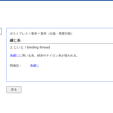
ポストプレス > 製本 > 製本（出版・商業印刷）
綴じ糸
とじいと / binding thread
糸綴じ
に用いる糸。綿糸やナイロン糸が使われる。
関連語：
糸綴じ