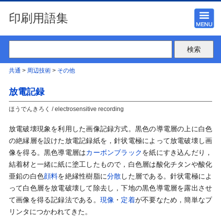
印刷用語集
共通
>
周辺技術
>
その他
放電記録
ほうでんきろく / electrosensitive recording
放電破壊現象を利用した画像記録方式。黒色の導電層の上に白色
の絶縁層を設けた放電記録紙を，針状電極によって放電破壊し画
像を得る。黒色導電層は
カーボンブラック
を紙にすき込んだり，
結着材と一緒に紙に塗工したもので，白色層は酸化チタンや酸化
亜鉛の白色
顔料
を絶縁性樹脂に
分散
した層である。針状電極によ
って白色層を放電破壊して除去し，下地の黒色導電層を露出させ
て画像を得る記録法である。
現像
・
定着
が不要なため，簡単なプ
リンタにつかわれてきた。