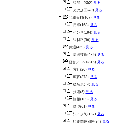
諸加工
(352)
見る
光沢加工
(40)
見る
印刷資材
(407)
見る
用紙
(168)
見る
インキ
(184)
見る
諸材料
(56)
見る
共通
(439)
見る
周辺技術
(439)
見る
経営／CSR
(818)
見る
方針
(20)
見る
顧客
(373)
見る
従業員
(14)
見る
技術
(3)
見る
情報
(165)
見る
環境
(61)
見る
法／規制
(182)
見る
印刷関連団体
(94)
見る