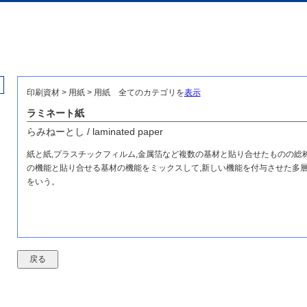
印刷資材 > 用紙 > 用紙
全てのカテゴリを
表示
ラミネート紙
らみねーとし / laminated paper
紙と紙,プラスチックフィルム,金属箔など複数の基材と貼り合せたものの総
の機能と貼り合せる基材の機能をミックスして,新しい機能を付与させた多
をいう。