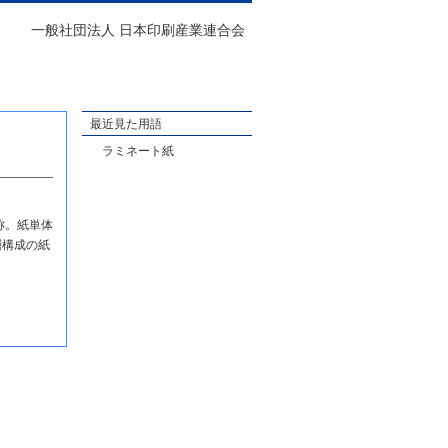
一般社団法人 日本印刷産業連合会
最近見た用語
ラミネート紙
称。紙単体
層構成の紙