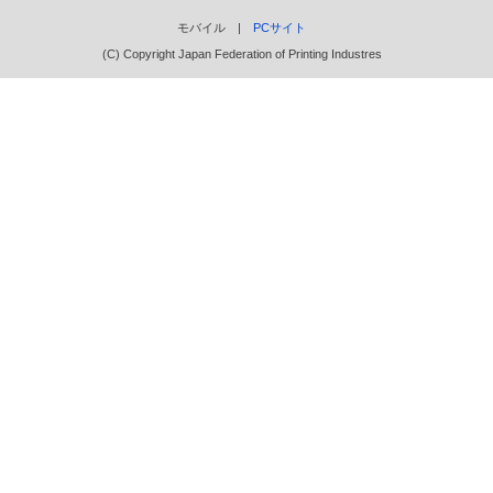
モバイル |
PCサイト
(C) Copyright Japan Federation of Printing Industres