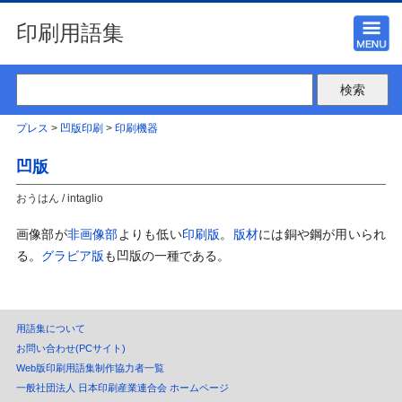
印刷用語集
プレス
>
凹版印刷
>
印刷機器
凹版
おうはん / intaglio
画像部が
非画像部
よりも低い
印刷版
。
版材
には銅や鋼が用いられ
る。
グラビア版
も凹版の一種である。
用語集について
お問い合わせ(PCサイト)
Web版印刷用語集制作協力者一覧
一般社団法人 日本印刷産業連合会 ホームページ