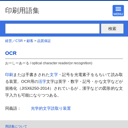
印刷用語集
経営／CSR
>
顧客
>
品質保証
OCR
おーしーあーる / optical character reader(or recognition)
印刷
または手書きされた
文字
・記号を光電素子をもちいて読み取
る装置。OCR用の
活字
文字は英字・数字・記号・かな文字などが
規格化（JISX6250-2014）されているが，漢字などの図形的な文
字入力も可能になりつつある。
同義語：
光学的文字読取り装置
用語集について