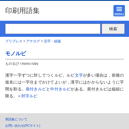
印刷用語集
プリプレス
>
アナログ
>
活字・組版
モノルビ
ものるび / mono ruby
漢字一字ずつに対してつくルビ。ルビ
文字
が多い場合は，前後の
仮名には一字分までかけてよいが，漢字にはかからないように字
間を割る。
肩付きルビ
と
中付きルビ
がある。肩付きルビは縦組に
限る。＝
対字ルビ
用語集について
お問い合わせ(PCサイト)