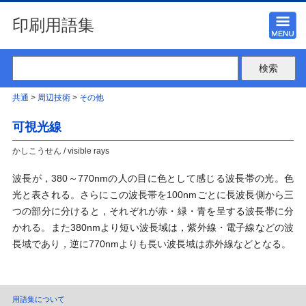
印刷用語集
共通
>
周辺技術
>
その他
可視光線
かしこうせん / visible rays
波長が，380～770nmの人の目に色として感じる波長帯の光。色
光と表される。さらにこの波長帯を100nmごとに長波長側から三
つの部分に分けると，それぞれが赤・緑・青を呈する波長帯に分
かれる。また380nmより短い波長域は，紫外線・電子線などの波
長域であり，逆に770nmよりも長い波長域は赤外線などとなる。
用語集について