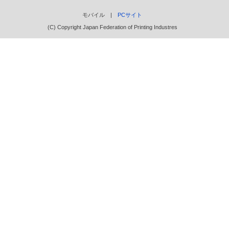
モバイル |
PCサイト
(C) Copyright Japan Federation of Printing Industres