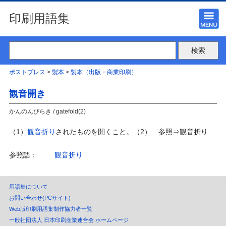
印刷用語集
ポストプレス
>
製本
>
製本（出版・商業印刷）
観音開き
かんのんびらき / gatefold(2)
（1）
観音折り
されたものを開くこと。（2） 参照⇒観音折り
参照語：
観音折り
用語集について
お問い合わせ(PCサイト)
Web版印刷用語集制作協力者一覧
一般社団法人 日本印刷産業連合会 ホームページ