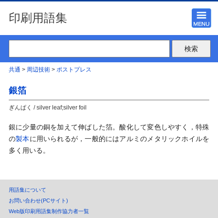
印刷用語集
共通
>
周辺技術
>
ポストプレス
銀箔
ぎんぱく / silver leaf;silver foil
銀に少量の銅を加えて伸ばした箔。酸化して変色しやすく，特殊
の
製本
に用いられるが，一般的にはアルミのメタリックホイルを
多く用いる。
用語集について
お問い合わせ(PCサイト)
Web版印刷用語集制作協力者一覧