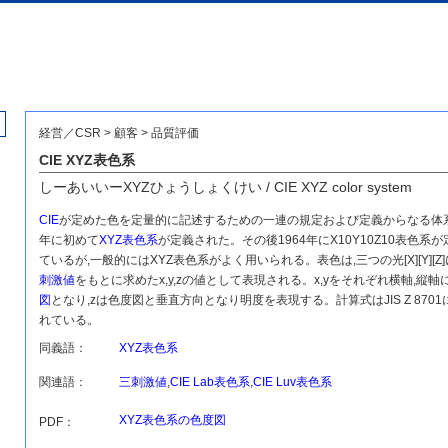
経営／CSR > 顧客 > 品質評価
CIE XYZ表色系
しーあいいーXYZひょうしょくけい / CIE XYZ color system
CIE
が定めた色を定量的に記述するための一連の規定および定義からなる体系
年に初めて
XYZ表色系
が定義された。その後1964年にX10Y10Z10表色系
ているが,一般的にはXYZ表色系がよく用いられる。表色は,三つの光[X][Y][Z
刺激値
をもとに求めたx,y,zの値として表現される。x,yをそれぞれ横軸,縦軸
図
となり,zは色度図と垂直方向となり明度を表現する。計算式はJIS Z 870
れている。
同義語：
XYZ表色系
関連語：
三刺激値
,
CIE Lab表色系
,
CIE Luv表色系
XYZ表色系の色度図
PDF：