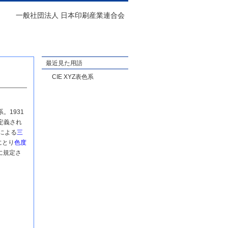
一般社団法人 日本印刷産業連合会
最近見た用語
CIE XYZ表色系
。1931
が定義され
]による
三
にとり
色度
1に規定さ