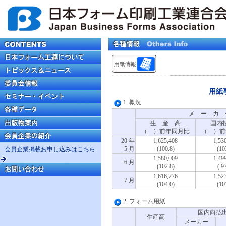
用紙
1. 概況
メ ー カ 
生 産 高
国内
（ ）前年同月比
（ ）前
20 年
1,625,408
1,53
5 月
(100.8)
(10
会員企業掲載お申し込みはこちら
1,580,009
1,49
6 月
(102.8)
( 9
1,616,776
1,52
7 月
(104.0)
(10
2. フォーム用紙
国内向払
生産高
メーカー