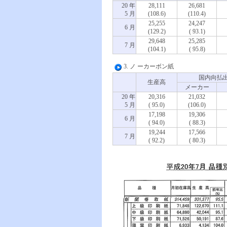
20 年
28,111
26,681
5 月
(108.6)
(110.4)
25,255
24,247
6 月
(129.2)
( 93.1)
29,648
25,285
7 月
(104.1)
( 95.8)
3. ノ ーカーボン紙
国内向払
生産高
メーカー
20 年
20,316
21,032
5 月
( 95.0)
(106.0)
17,198
19,306
6 月
( 94.0)
( 88.3)
19,244
17,566
7 月
( 92.2)
( 80.3)