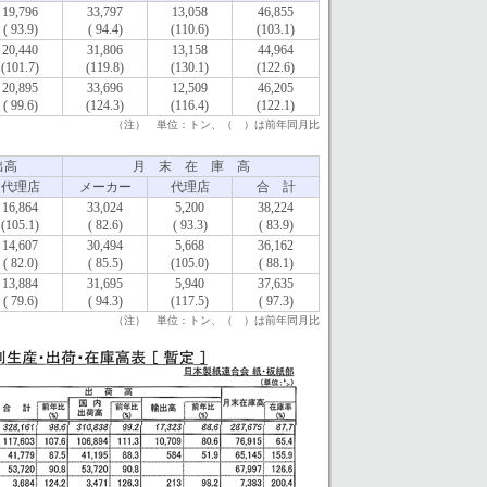
19,796
33,797
13,058
46,855
( 93.9)
( 94.4)
(110.6)
(103.1)
20,440
31,806
13,158
44,964
(101.7)
(119.8)
(130.1)
(122.6)
20,895
33,696
12,509
46,205
( 99.6)
(124.3)
(116.4)
(122.1)
（注） 単位：トン、（ ）は前年同月比
出高
月 末 在 庫 高
代理店
メーカー
代理店
合 計
16,864
33,024
5,200
38,224
(105.1)
( 82.6)
( 93.3)
( 83.9)
14,607
30,494
5,668
36,162
( 82.0)
( 85.5)
(105.0)
( 88.1)
13,884
31,695
5,940
37,635
( 79.6)
( 94.3)
(117.5)
( 97.3)
（注） 単位：トン、（ ）は前年同月比