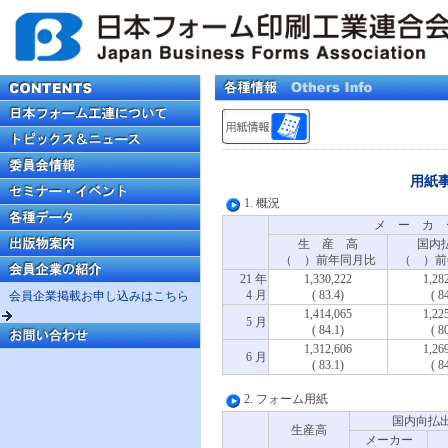
用紙
1. 概況
メ ー カ 
生 産 高
国内
（ ）前年同月比
（ ）前
21 年
1,330,222
1,28
4 月
( 83.4)
( 8
会員企業掲載お申し込みはこちら
1,414,065
1,22
5 月
( 84.1)
( 8
1,312,606
1,26
6 月
( 83.1)
( 8
2. フォーム用紙
国内向払
生産高
メーカー