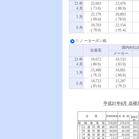
21 年
22,603
23,476
4 月
( 73.6)
( 88.9)
25,179
20,803
5 月
( 89.6)
( 78.0)
19,703
22,154
6 月
( 78.0)
( 91.4)
3. ノ ーカーボン紙
国内向払
生産高
メーカー
21 年
16,072
16,153
4 月
( 80.6)
( 83.0)
15,499
14,001
5 月
( 76.3)
( 66.6)
14,722
15,287
6 月
( 85.6)
( 79.2)