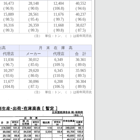
16,473
28,148
12,404
40,552
( 96.9)
( 90.0)
(106.8)
( 94.6)
15,889
28,561
11,676
40,237
( 98.5)
( 95.4)
( 99.7)
( 96.6)
16,316
26,359
11,668
38,027
( 99.3)
( 99.3)
( 99.8)
( 87.5)
（注） 単位：トン、（ ）は前年同月比
出高
月 末 在 庫 高
代理店
メーカー
代理店
合 計
11,036
30,012
6,349
36.361
( 96.7)
( 85.6)
(109.5)
( 89.0)
10,297
29,620
6,345
35.965
( 93.6)
( 86.0)
(110.0)
( 89.5)
11,677
30,096
6,208
36.304
(104.8)
( 87.1)
(106.5)
( 89.9)
（注） 単位：トン、（ ）は前年同月比