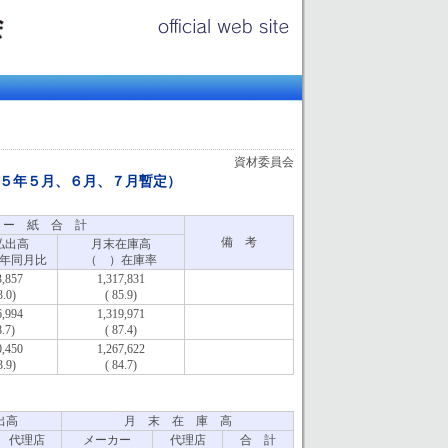
資材委員会
５年５月、６月、７月暫定）
 ー 紙 合 計
備 考
払出高
月末在庫高
年同月比
（ ）在庫率
3,857
1,317,831
3.0)
( 85.9)
6,994
1,319,971
8.7)
( 87.4)
0,450
1,267,622
3.9)
( 84.7)
出高
月 末 在 庫 高
代理店
メーカー
代理店
合 計