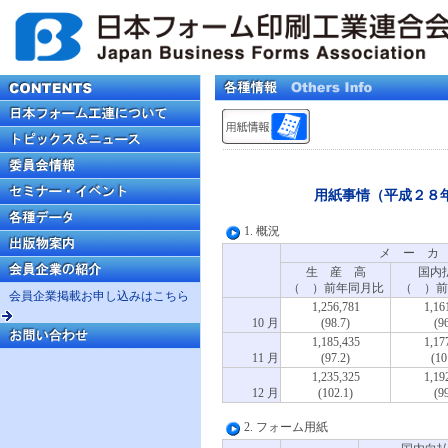
用紙事情（平成２８
1. 概況
メ ー カ
生 産 高
国内
（ ）前年同月比
（ ）前
会員企業掲載お申し込みはこちら
1,256,781
1,16
10 月
(98.7)
(96
1,185,435
1,17
11 月
(97.2)
(10
1,235,325
1,19
12 月
(102.1)
(99
2. フォーム用紙