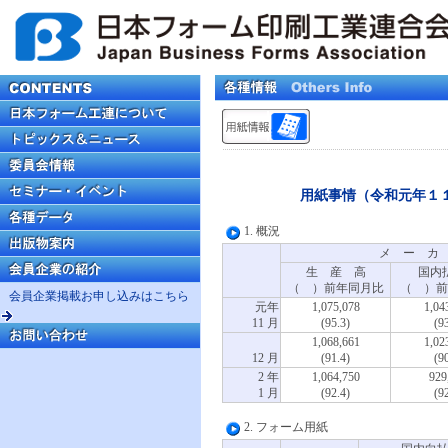
用紙事情（令和元年１
1. 概況
メ ー カ
生 産 高
国内
（ ）前年同月比
（ ）前
会員企業掲載お申し込みはこちら
元年
1,075,078
1,04
11 月
(95.3)
(93
1,068,661
1,02
12 月
(91.4)
(90
2 年
1,064,750
929
1 月
(92.4)
(92
2. フォーム用紙