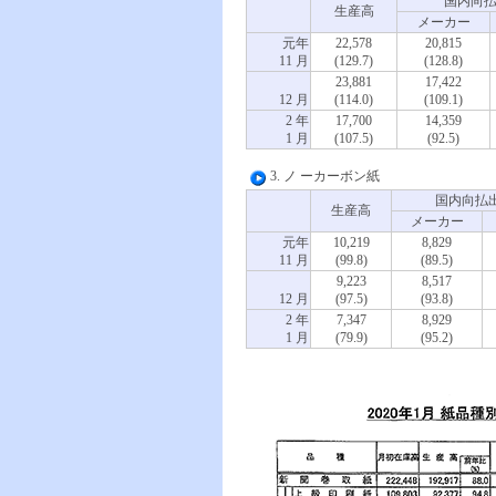
国内向
生産高
メーカー
元年
22,578
20,815
11 月
(129.7)
(128.8)
23,881
17,422
12 月
(114.0)
(109.1)
2 年
17,700
14,359
1 月
(107.5)
(92.5)
3. ノ ーカーボン紙
国内向払
生産高
メーカー
元年
10,219
8,829
11 月
(99.8)
(89.5)
9,223
8,517
12 月
(97.5)
(93.8)
2 年
7,347
8,929
1 月
(79.9)
(95.2)