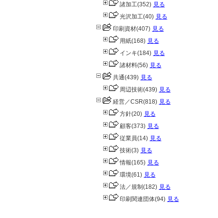
諸加工
(352)
見る
光沢加工
(40)
見る
印刷資材
(407)
見る
用紙
(168)
見る
インキ
(184)
見る
諸材料
(56)
見る
共通
(439)
見る
周辺技術
(439)
見る
経営／CSR
(818)
見る
方針
(20)
見る
顧客
(373)
見る
従業員
(14)
見る
技術
(3)
見る
情報
(165)
見る
環境
(61)
見る
法／規制
(182)
見る
印刷関連団体
(94)
見る