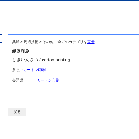
共通 > 周辺技術 > その他
全てのカテゴリを
表示
紙器印刷
しきいんさつ / carton printing
参照⇒
カートン印刷
参照語：
カートン印刷