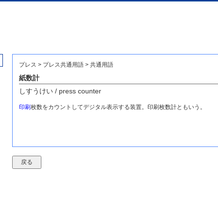
プレス > プレス共通用語 > 共通用語
紙数計
しすうけい / press counter
印刷
枚数をカウントしてデジタル表示する装置。印刷枚数計ともいう。