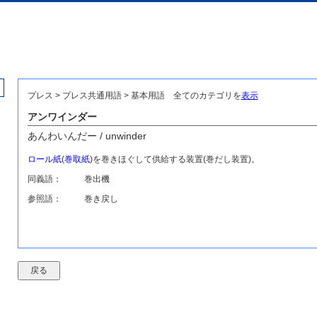
プレス > プレス共通用語 > 基本用語
全てのカテゴリを
表示
アンワインダー
あんわいんだー / unwinder
ロール紙
(
巻取紙
)を巻きほぐして供給する装置(巻だし装置)。
同義語：
巻出機
参照語：
巻き戻し