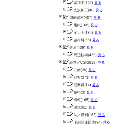
諸加工
(352)
見る
光沢加工
(40)
見る
印刷資材
(407)
見る
用紙
(168)
見る
インキ
(184)
見る
諸材料
(56)
見る
共通
(439)
見る
周辺技術
(439)
見る
経営／CSR
(818)
見る
方針
(20)
見る
顧客
(373)
見る
従業員
(14)
見る
技術
(3)
見る
情報
(165)
見る
環境
(61)
見る
法／規制
(182)
見る
印刷関連団体
(94)
見る