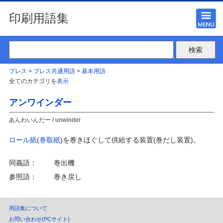
印刷用語集
プレス
>
プレス共通用語
>
基本用語
全てのカテゴリを
表示
アンワインダー
あんわいんだー / unwinder
ロール紙
(
巻取紙
)を巻きほぐして供給する装置(巻だし装置)。
同義語：
巻出機
参照語：
巻き戻し
用語集について
お問い合わせ(PCサイト)