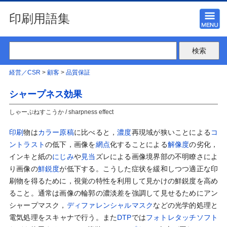
印刷用語集
経営／CSR
>
顧客
>
品質保証
シャープネス効果
しゃーぷねすこうか / sharpness effect
印刷
物は
カラー原稿
に比べると，
濃度
再現域が狭いことによる
コ
ントラスト
の低下，画像を
網点
化することによる
解像度
の劣化，
インキと紙の
にじみ
や
見当
ズレによる画像境界部の不明瞭さによ
り画像の
鮮鋭度
が低下する。こうした症状を緩和しつつ適正な印
刷物を得るために，視覚の特性を利用して見かけの鮮鋭度を高め
ること。通常は画像の輪郭の濃淡差を強調して見せるためにアン
シャープマスク，
ディファレンシャルマスク
などの光学的処理と
電気処理をスキャナで行う。また
DTP
では
フォトレタッチソフト