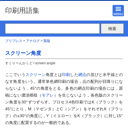
印刷用語集
プリプレス
>
アナログ
>
製版
スクリーン角度
すくりーんかくど / screen angle
ここでいう
スクリーン
角度とは
印刷
した
網点
の並びと水平線との
なす角度をいう。通常単色網印刷の場合，点の配列が目障りにな
らないよう，45°の角度をとる。多色の網点印刷の場合には，原
稿にない濃淡模様（
モアレ
）を生じないよう，各色版のスクリー
ン角度を30°ずつずらす。プロセス4色印刷ではK（ブラック）を
45°にとり，M（マゼンタ）とC（シアン）をそれぞれK（ブラッ
ク）の±30°の角度に，Y（イエロー）をK（ブラック）に対し15°
の角度に配置するのが一般的である。