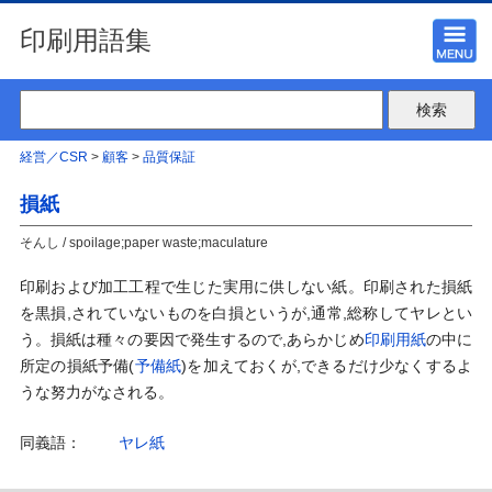
印刷用語集
経営／CSR
>
顧客
>
品質保証
損紙
そんし / spoilage;paper waste;maculature
印刷および加工工程で生じた実用に供しない紙。印刷された損紙
を黒損,されていないものを白損というが,通常,総称してヤレとい
う。損紙は種々の要因で発生するので,あらかじめ
印刷用紙
の中に
所定の損紙予備(
予備紙
)を加えておくが,できるだけ少なくするよ
うな努力がなされる。
同義語：
ヤレ紙