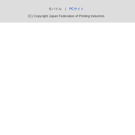
モバイル |
PCサイト
(C) Copyright Japan Federation of Printing Industres