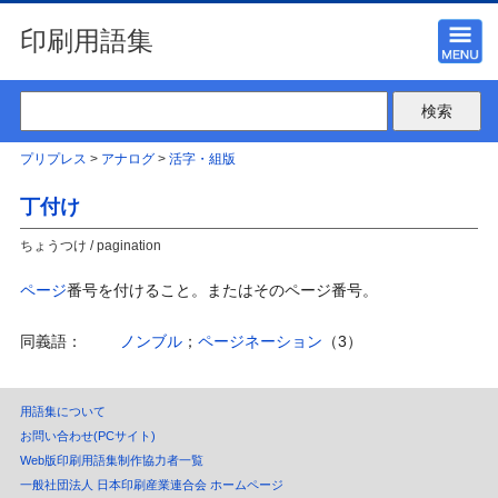
印刷用語集
プリプレス
>
アナログ
>
活字・組版
丁付け
ちょうつけ / pagination
ページ
番号を付けること。またはそのページ番号。
同義語：
ノンブル
；
ページネーション
（3）
用語集について
お問い合わせ(PCサイト)
Web版印刷用語集制作協力者一覧
一般社団法人 日本印刷産業連合会 ホームページ