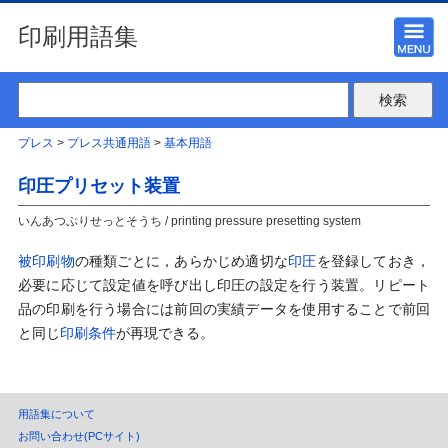
印刷用語集
プレス
>
プレス共通用語
>
基本用語
印圧プリセット装置
いんあつぷりせっとそうち / printing pressure presetting system
被印刷物
の種類ごとに，あらかじめ適切な
印圧
を登録しておき，
必要に応じて設定値を呼び出し印圧の設定を行う装置。リピート
品の印刷を行う場合には前回の実績データを使用することで前回
と同じ
印刷条件
が再現できる。
用語集について
お問い合わせ(PCサイト)