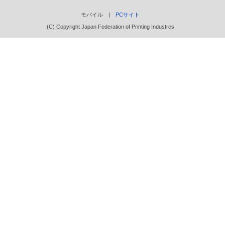
モバイル |
PCサイト
(C) Copyright Japan Federation of Printing Industres