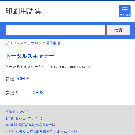
印刷用語集
プリプレス
>
アナログ
>
電子製版
トータルスキャナー
とーたるすきゃなー / color electronic prepress system
参照⇒
CEPS
参照語：
CEPS
用語集について
お問い合わせ(PCサイト)
Web版印刷用語集制作協力者一覧
一般社団法人 日本印刷産業連合会 ホームページ