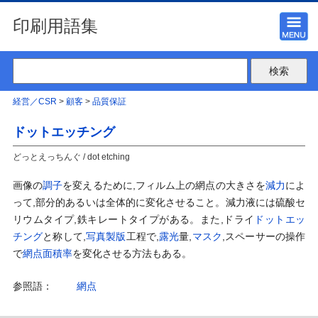
印刷用語集
経営／CSR
>
顧客
>
品質保証
ドットエッチング
どっとえっちんぐ / dot etching
画像の
調子
を変えるために,フィルム上の網点の大きさを
減力
によ
って,部分的あるいは全体的に変化させること。減力液には硫酸セ
リウムタイプ,鉄キレートタイプがある。また,ドライ
ドット
エッ
チング
と称して,
写真製版
工程で,
露光
量,
マスク
,スペーサーの操作
で
網点面積率
を変化させる方法もある。
参照語：
網点