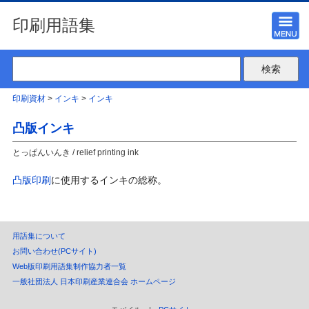
印刷用語集
印刷資材
>
インキ
>
インキ
凸版インキ
とっぱんいんき / relief printing ink
凸版印刷
に使用するインキの総称。
用語集について
お問い合わせ(PCサイト)
Web版印刷用語集制作協力者一覧
一般社団法人 日本印刷産業連合会 ホームページ